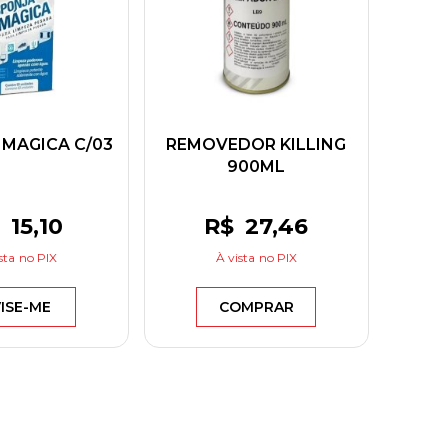
 MAGICA C/03
REMOVEDOR KILLING
900ML
15
,10
R$
27
,46
sta
no PIX
À vista
no PIX
ISE-ME
COMPRAR