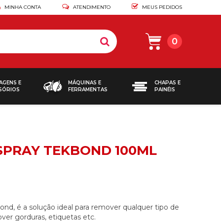
MINHA CONTA
ATENDIMENTO
MEUS PEDIDOS
0
AGENS E
MÁQUINAS E
CHAPAS E
SÓRIOS
FERRAMENTAS
PAINÉIS
 SPRAY TEKBOND 100ML
nd, é a solução ideal para remover qualquer tipo de
ver gorduras, etiquetas etc.