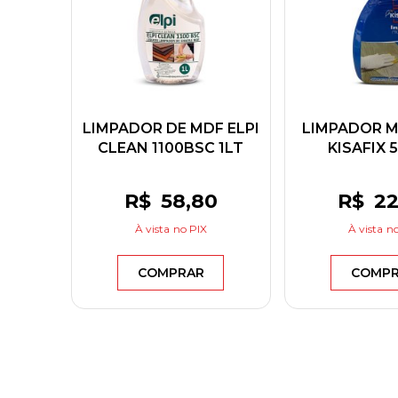
LIMPADOR DE MDF ELPI
LIMPADOR 
CLEAN 1100BSC 1LT
KISAFIX 
R$
58
,80
R$
2
À vista
no PIX
À vista
no
COMPRAR
COMP