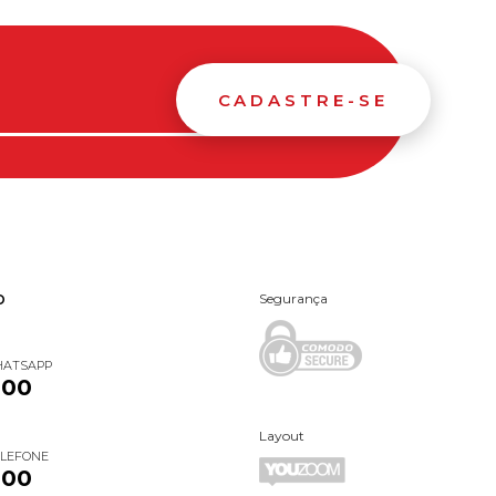
CADASTRE-SE
Segurança
O
HATSAPP
000
Layout
ELEFONE
000