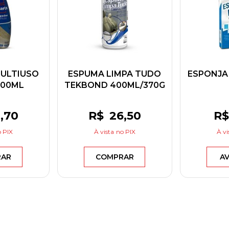
MULTIUSO
ESPUMA LIMPA TUDO
ESPONJA
500ML
TEKBOND 400ML/370G
2
,70
R$
26
,50
R$
 PIX
À vista
no PIX
À vi
RAR
COMPRAR
AV