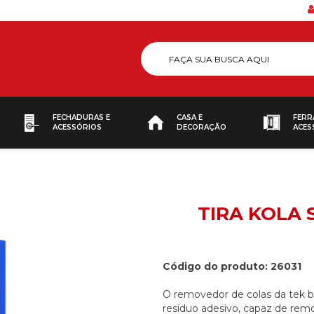
FECHADURAS E
CASA E
FERR
ACESSÓRIOS
DECORAÇÃO
ACES
TIRA KOLA
Código do produto: 26031
O removedor de colas da tek bo
residuo adesivo, capaz de remo