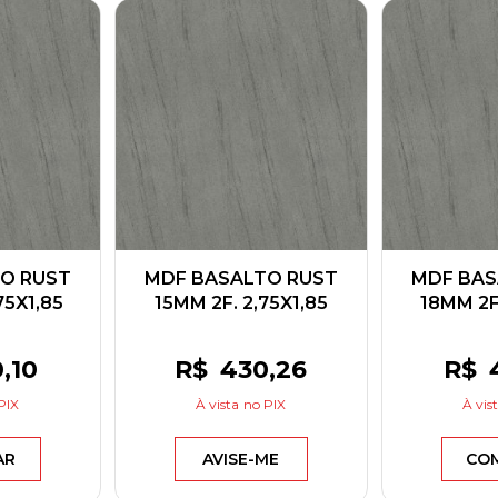
O RUST
MDF BASALTO RUST
MDF BAS
75X1,85
15MM 2F. 2,75X1,85
18MM 2F.
CK
BERNECK
BE
0
,10
R$
430
,26
R$
PIX
À vista
no PIX
À vis
AR
AVISE-ME
CO