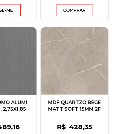
SE-ME
COMPRAR
OMO ALUMI
MDF QUARTZO BEGE
 2,75X1,85
MATT SOFT 15MM 2F
RNECK
2,75X1,85 EUCATEX
489
,16
R$
428
,35