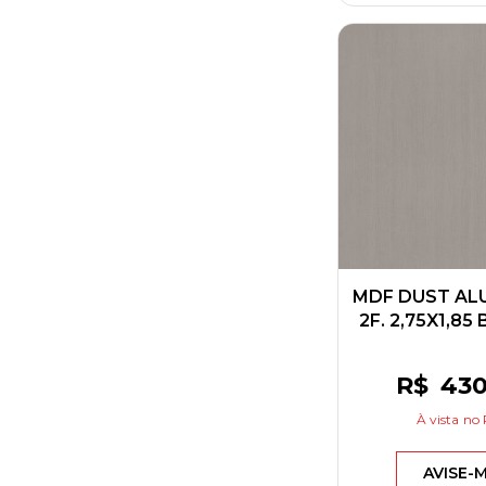
MDF DUST AL
2F. 2,75X1,85
R$
43
À vista
no 
AVISE-