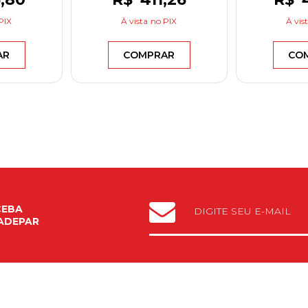
PIX
À vista
no PIX
À vis
AR
COMPRAR
CO
CEBA
ADEPAR