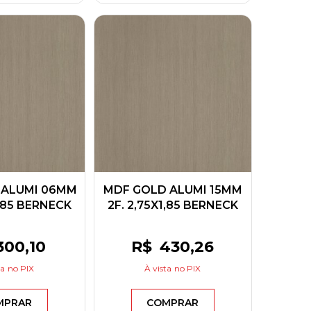
 ALUMI 06MM
MDF GOLD ALUMI 15MM
1,85 BERNECK
2F. 2,75X1,85 BERNECK
300
,10
R$
430
,26
ta
no PIX
À vista
no PIX
MPRAR
COMPRAR