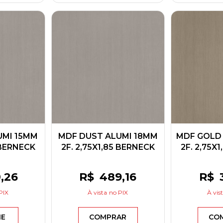
UMI 15MM
MDF DUST ALUMI 18MM
MDF GOLD
 BERNECK
2F. 2,75X1,85 BERNECK
2F. 2,75X
0
,26
R$
489
,16
R$
PIX
À vista
no PIX
À vis
ME
COMPRAR
CO