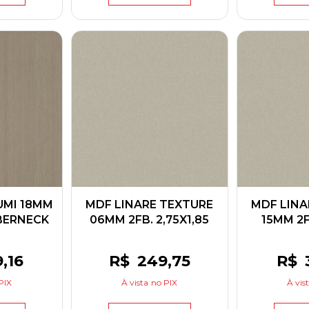
UMI 18MM
MDF LINARE TEXTURE
MDF LINA
 BERNECK
06MM 2FB. 2,75X1,85
15MM 2F.
GREENPLAC
GRE
9
,16
R$
249
,75
R$
PIX
À vista
no PIX
À vis