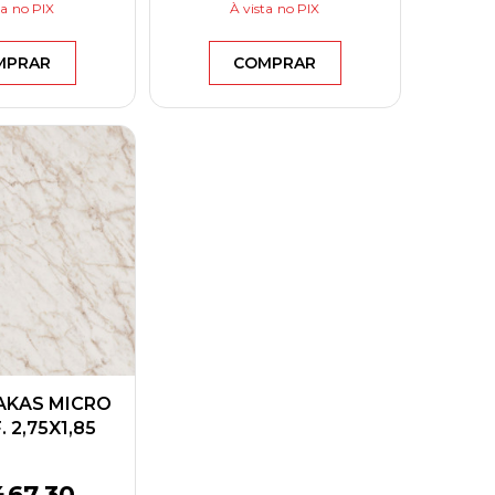
ta
no PIX
À vista
no PIX
MPRAR
COMPRAR
AKAS MICRO
 2,75X1,85
RNECK
467
,30