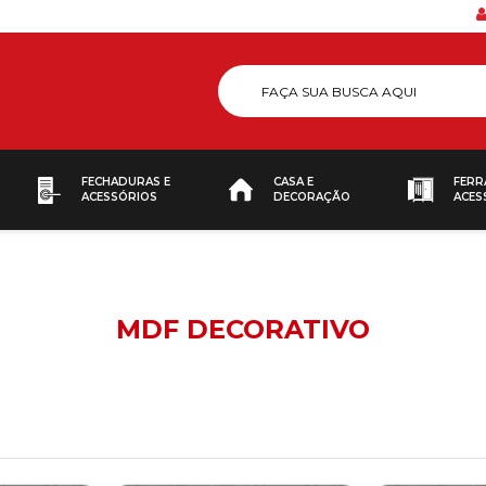
FECHADURAS E
CASA E
FERR
ACESSÓRIOS
DECORAÇÃO
ACES
MDF DECORATIVO