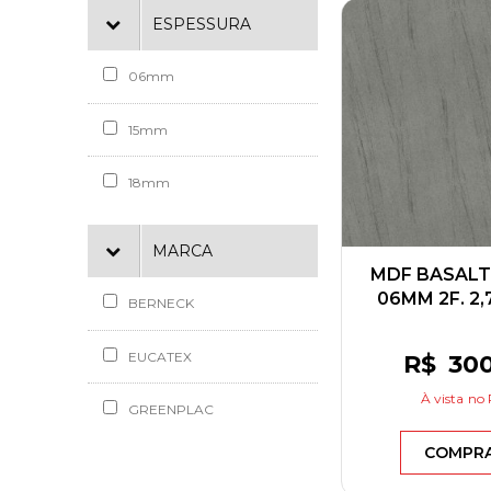
ESPESSURA
06mm
15mm
18mm
MARCA
MDF BASALT
06MM 2F. 2,
BERNECK
BERNE
EUCATEX
R$
30
À vista
no 
GREENPLAC
COMPR