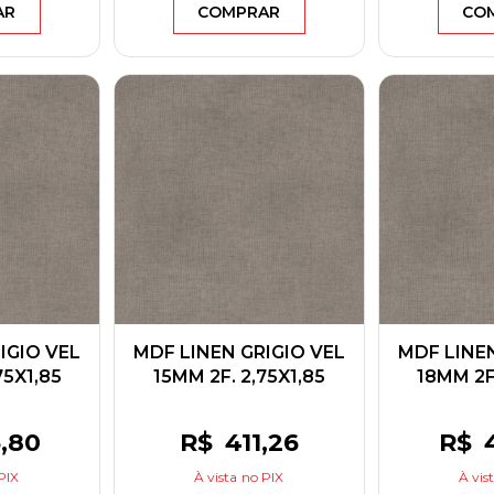
AR
COMPRAR
CO
IGIO VEL
MDF LINEN GRIGIO VEL
MDF LINEN
75X1,85
15MM 2F. 2,75X1,85
18MM 2F.
CK
BERNECK
BE
6
,80
R$
411
,26
R$
PIX
À vista
no PIX
À vis