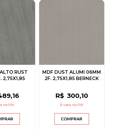
ALTO RUST
MDF DUST ALUMI 06MM
 2,75X1,85
2F. 2,75X1,85 BERNECK
RNECK
489
,16
R$
300
,10
ta
no PIX
À vista
no PIX
MPRAR
COMPRAR