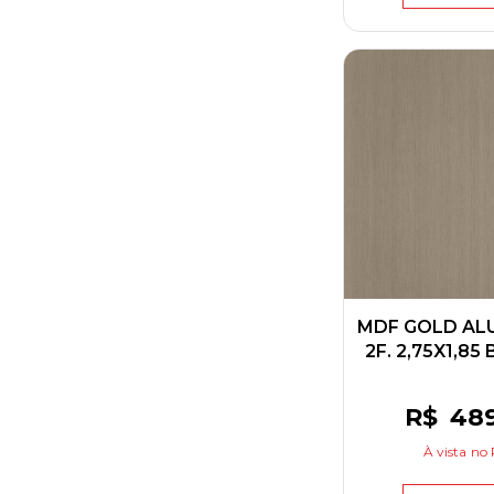
MDF GOLD AL
2F. 2,75X1,85
R$
48
À vista
no 