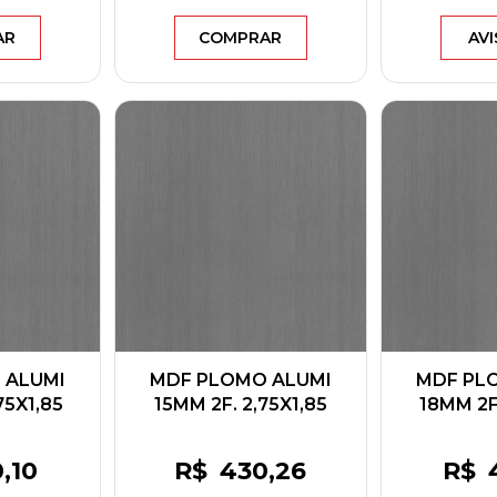
AR
COMPRAR
AVI
 ALUMI
MDF PLOMO ALUMI
MDF PL
75X1,85
15MM 2F. 2,75X1,85
18MM 2F.
CK
BERNECK
BE
0
,10
R$
430
,26
R$