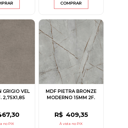
MPRAR
COMPRAR
 GRIGIO VEL
MDF PIETRA BRONZE
 2,75X1,85
MODERNO 15MM 2F.
RNECK
2,75X1,85 GREENPLAC
467
,30
R$
409
,35
ta
no PIX
À vista
no PIX