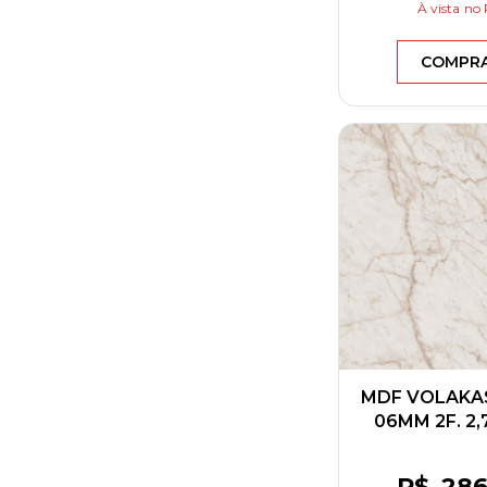
À vista
no 
COMPR
MDF VOLAKA
06MM 2F. 2,
BERNE
R$
28