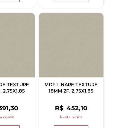
RE TEXTURE
MDF LINARE TEXTURE
 2,75X1,85
18MM 2F. 2,75X1,85
ENPLAC
GREENPLAC
391
,30
R$
452
,10
ta
no PIX
À vista
no PIX