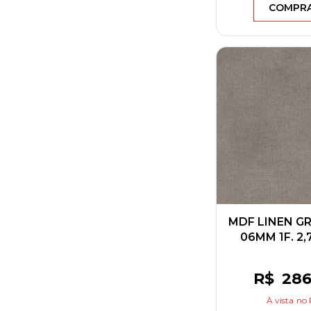
COMPR
MDF LINEN GR
06MM 1F. 2,
BERNE
R$
28
À vista
no 