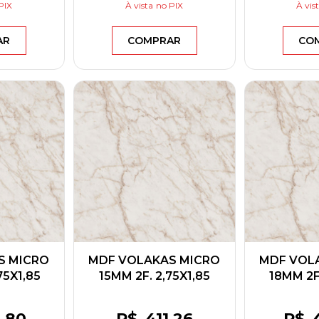
PIX
À vista
no PIX
À vis
AR
COMPRAR
CO
S MICRO
MDF VOLAKAS MICRO
MDF VOL
75X1,85
15MM 2F. 2,75X1,85
18MM 2F.
CK
BERNECK
BE
6
,80
R$
411
,26
R$