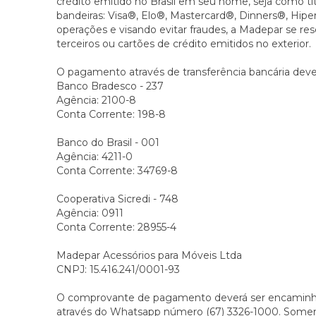
crédito emitido no Brasil em seu nome, seja como t
bandeiras: Visa®, Elo®, Mastercard®, Dinners®, Hip
operações e visando evitar fraudes, a Madepar se rese
terceiros ou cartões de crédito emitidos no exterior.
O pagamento através de transferência bancária dever
Banco Bradesco - 237
Agência: 2100-8
Conta Corrente: 198-8
Banco do Brasil - 001
Agência: 4211-0
Conta Corrente: 34769-8
Cooperativa Sicredi - 748
Agência: 0911
Conta Corrente: 28955-4
Madepar Acessórios para Móveis Ltda
CNPJ: 15.416.241/0001-93
O comprovante de pagamento deverá ser encaminh
através do Whatsapp número (67) 3326-1000. Some