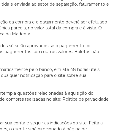
tida e enviada ao setor de separação, faturamento e
ização da compra e o pagamento deverá ser efetuado
ica parcela, no valor total da compra e à vista. O
ica da Madepar.
edidos só serão aprovados se o pagamento for
eitos pagamentos com outros valores. Boletos não
maticamente pelo banco, em até 48 horas úteis
ualquer notificação para o site sobre sua
ntempla questões relacionadas à aquisição do
 compras realizadas no site: Política de privacidade
r sua conta e seguir as indicações do site. Feita a
es, o cliente será direcionado à página de