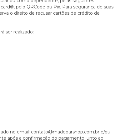
itular ou como dependente, pelas seguintes
ercard®, pelo QRCode ou Pix. Para segurança de suas
rva o direito de recusar cartões de crédito de
á ser realizado:
ado no email: contato@madeparshop.com.br e/ou
nte após a confirmação do pagamento junto ao