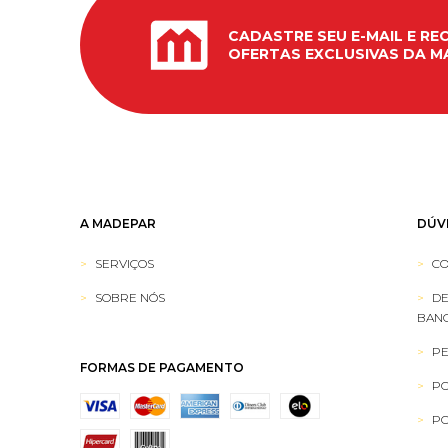
CADASTRE SEU E-MAIL E RE
OFERTAS EXCLUSIVAS DA M
A MADEPAR
DÚV
SERVIÇOS
CO
SOBRE NÓS
DE
BANC
PE
FORMAS DE PAGAMENTO
PO
PO