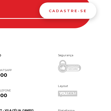
CADASTRE-SE
Segurança
O
HATSAPP
000
Layout
ELEFONE
000
7 - VILA CÉLIA, CAMPO
Plataforma