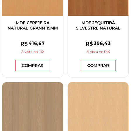
MDF CEREJEIRA
MDF JEQUITIBÁ
NATURAL GRANN 15MM
SILVESTRE NATURAL
2F. 2,75X1,85 BERNECK
15MM 2F. 2,75X1,85
GREENPLAC
R$
416
,67
R$
396
,43
À vista
no PIX
À vista
no PIX
COMPRAR
COMPRAR