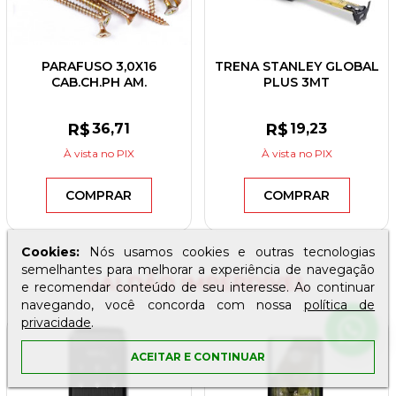
PARAFUSO 3,0X16
TRENA STANLEY GLOBAL
CAB.CH.PH AM.
PLUS 3MT
R$
36
,71
R$
19
,23
À vista
no PIX
À vista
no PIX
COMPRAR
COMPRAR
Cookies:
Nós usamos cookies e outras tecnologias
semelhantes para melhorar a experiência de navegação
SALDÃO IMPERDÍVEL
e recomendar conteúdo de seu interesse. Ao continuar
navegando, você concorda com nossa
política de
privacidade
.
ACEITAR E CONTINUAR