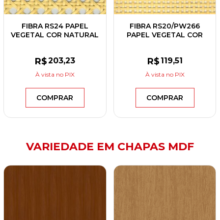
FIBRA RS24 PAPEL
FIBRA RS20/PW266
VEGETAL COR NATURAL
PAPEL VEGETAL COR
80CM LARGURA
AMARELA 50CM
LARGURA
R$
203
,23
R$
119
,51
À vista
no PIX
À vista
no PIX
COMPRAR
COMPRAR
VARIEDADE EM CHAPAS MDF