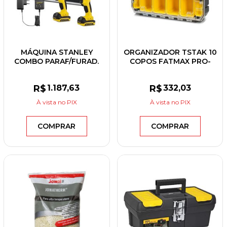
MÁQUINA STANLEY
ORGANIZADOR TSTAK 10
COMBO PARAF/FURAD.
COPOS FATMAX PRO-
IMPACTO 12V
STACK STANLEY
SCHI121S2FK-BR
FMST82967-1
R$
1.187
,63
R$
332
,03
À vista
no PIX
À vista
no PIX
COMPRAR
COMPRAR