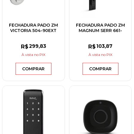
FECHADURA PADO ZM
FECHADURA PADO ZM
VICTORIA 504-90EXT
MAGNUM SERR 661-
CROMADO
46EXT PTO
R$
299
,83
R$
103
,87
À vista
no PIX
À vista
no PIX
COMPRAR
COMPRAR