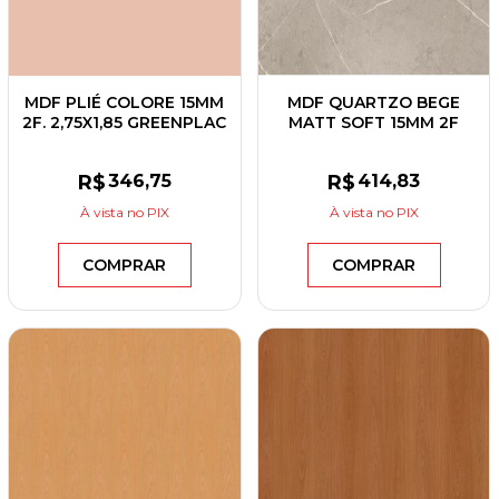
MDF PLIÉ COLORE 15MM
MDF QUARTZO BEGE
2F. 2,75X1,85 GREENPLAC
MATT SOFT 15MM 2F
2,75X1,85 EUCATEX
R$
346
,75
R$
414
,83
À vista
no PIX
À vista
no PIX
COMPRAR
COMPRAR