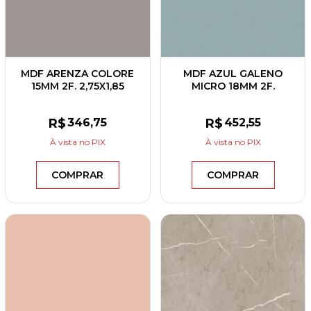
MDF ARENZA COLORE
MDF AZUL GALENO
15MM 2F. 2,75X1,85
MICRO 18MM 2F.
GREENPLAC
2,75X1,85 BERNECK
R$
346
,75
R$
452
,55
À vista
no PIX
À vista
no PIX
COMPRAR
COMPRAR