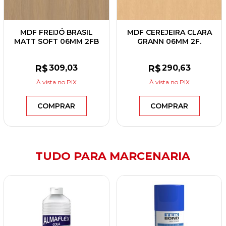
MDF FREIJÓ BRASIL
MDF CEREJEIRA CLARA
MATT SOFT 06MM 2FB
GRANN 06MM 2F.
2,75X1,85 EUCATEX
2,75X1,85 BERNECK
R$
309
,03
R$
290
,63
À vista
no PIX
À vista
no PIX
COMPRAR
COMPRAR
TUDO PARA MARCENARIA