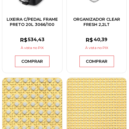
LIXEIRA C/PEDAL FRAME
ORGANIZADOR CLEAR
PRETO 20L 3066/100
FRESH 2,2LT
R$
534
,43
R$
40
,39
À vista
no PIX
À vista
no PIX
COMPRAR
COMPRAR