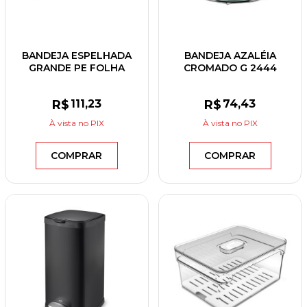
BANDEJA ESPELHADA
BANDEJA AZALÉIA
GRANDE PE FOLHA
CROMADO G 2444
PRATEADO
236X126X43MM
R$
111
,23
R$
74
,43
À vista
no PIX
À vista
no PIX
COMPRAR
COMPRAR