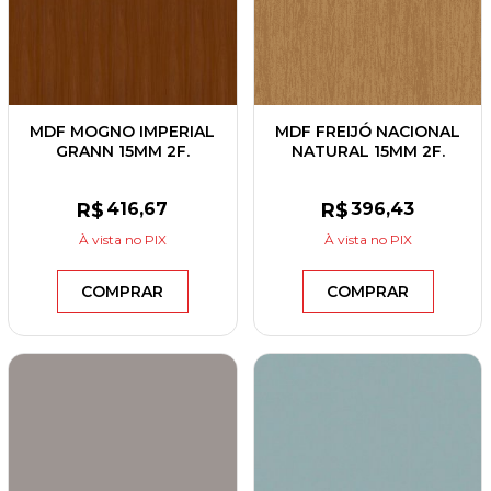
MDF MOGNO IMPERIAL
MDF FREIJÓ NACIONAL
GRANN 15MM 2F.
NATURAL 15MM 2F.
2,75X1,85 BERNECK
2,75X1,85 GREENPLAC
R$
416
,67
R$
396
,43
À vista
no PIX
À vista
no PIX
COMPRAR
COMPRAR