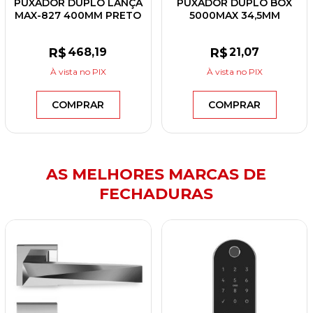
PUXADOR DUPLO LANÇA
PUXADOR DUPLO BOX
MAX-827 400MM PRETO
5000MAX 34,5MM
FOSCO
DOURADO BRILHO
R$
468
,19
R$
21
,07
À vista
no PIX
À vista
no PIX
COMPRAR
COMPRAR
AS MELHORES MARCAS DE
FECHADURAS