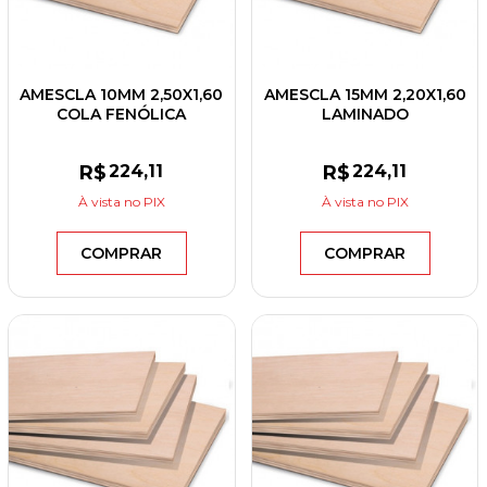
AMESCLA 10MM 2,50X1,60
AMESCLA 15MM 2,20X1,60
COLA FENÓLICA
LAMINADO
R$
224
,11
R$
224
,11
À vista
no PIX
À vista
no PIX
COMPRAR
COMPRAR