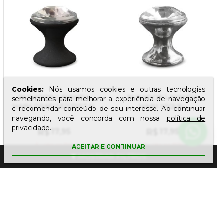
Cookies:
Nós usamos cookies e outras tecnologias
PUXADOR LAVANDA
PUXADOR LAVANDA
semelhantes para melhorar a experiência de navegação
14MM GRAFITE/CRISTAL
14MM NÍQUEL
e recomendar conteúdo de seu interesse. Ao continuar
ESCOVADO/CRISTAL
navegando, você concorda com nossa
política de
privacidade
.
R$
17
,95
R$
17
,95
À vista
no PIX
À vista
no PIX
ACEITAR E CONTINUAR
MOSTRAR FILTROS
COMPRAR
COMPRAR