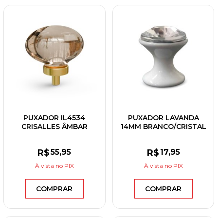
PUXADOR IL4534
PUXADOR LAVANDA
CRISALLES ÂMBAR
14MM BRANCO/CRISTAL
45X28MM
R$
55
,95
R$
17
,95
À vista
no PIX
À vista
no PIX
COMPRAR
COMPRAR