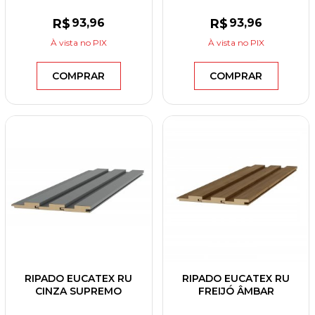
R$
93
,96
R$
93
,96
À vista
no PIX
À vista
no PIX
COMPRAR
COMPRAR
RIPADO EUCATEX RU
RIPADO EUCATEX RU
CINZA SUPREMO
FREIJÓ ÂMBAR
55X2700X12 CX C/6UN
55X2700X12 CX C/6UN