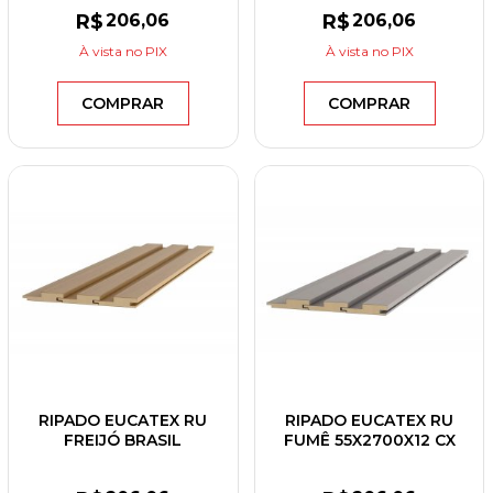
R$
206
,06
R$
206
,06
À vista
no PIX
À vista
no PIX
COMPRAR
COMPRAR
RIPADO EUCATEX RU
RIPADO EUCATEX RU
FREIJÓ BRASIL
FUMÊ 55X2700X12 CX
55X2700X12 CX C/6UN
C/6UN