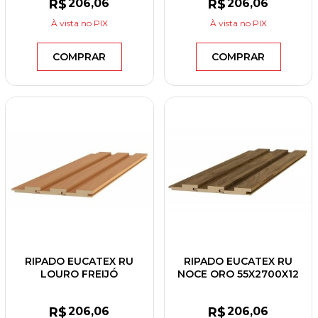
R$
206
,06
R$
206
,06
À vista
no PIX
À vista
no PIX
COMPRAR
COMPRAR
RIPADO EUCATEX RU
RIPADO EUCATEX RU
LOURO FREIJÓ
NOCE ORO 55X2700X12
55X2700X12 CX C/6UN
CX C/6UN
R$
206
,06
R$
206
,06