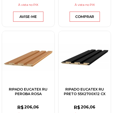
À vista
no PIX
À vista
no PIX
AVISE-ME
COMPRAR
RIPADO EUCATEX RU
RIPADO EUCATEX RU
PEROBA ROSA
PRETO 55X2700X12 CX
55X2700X12 CX C/6UN
C/6UN
R$
206
,06
R$
206
,06