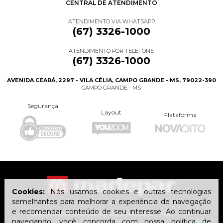
CENTRAL DE ATENDIMENTO
ATENDIMENTO VIA WHATSAPP
(67) 3326-1000
ATENDIMENTO POR TELEFONE
(67) 3326-1000
AVENIDA CEARÁ, 2297 - VILA CÉLIA, CAMPO GRANDE - MS, 79022-390
CAMPO GRANDE - MS
Segurança
Layout
Plataforma
Cookies:
Nós usamos cookies e outras tecnologias
semelhantes para melhorar a experiência de navegação
e recomendar conteúdo de seu interesse. Ao continuar
MADEPAR ACESSÓRIOS PARA MÓVEIS LTDA
| CNPJ:
navegando, você concorda com nossa
política de
15.416.241/0001-93