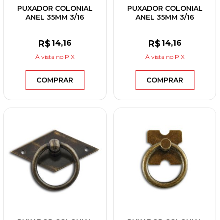
PUXADOR COLONIAL
PUXADOR COLONIAL
ANEL 35MM 3/16
ANEL 35MM 3/16
ESPELHO RETANGULAR
ESPELHO RETANGULAR
OURO VELHO
PRETO
R$
14
,16
R$
14
,16
À vista
no PIX
À vista
no PIX
COMPRAR
COMPRAR