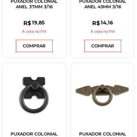
PUXADOR COLONIAL
PUXADOR COLONIAL
ANEL 37MM 3/16
ANEL 45MM 3/16
ESPELHO LOSANGO
ESPELHO QUADRADO
OURO VELHO
PINTADO OURO VELHO
R$
19
,85
R$
14
,16
À vista
no PIX
À vista
no PIX
COMPRAR
COMPRAR
PUXADOR COLONIAL
PUXADOR COLONIAL