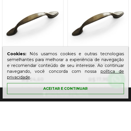
Cookies:
Nós usamos cookies e outras tecnologias
PUXADOR COLONIAL
PUXADOR COLONIAL
semelhantes para melhorar a experiência de navegação
IL114 ANTIQUE 128MM
IL114 ANTIQUE 96MM
e recomendar conteúdo de seu interesse. Ao continuar
navegando, você concorda com nossa
política de
privacidade
.
R$
24
,60
R$
17
,95
À vista
no PIX
À vista
no PIX
ACEITAR E CONTINUAR
MOSTRAR FILTROS
COMPRAR
COMPRAR