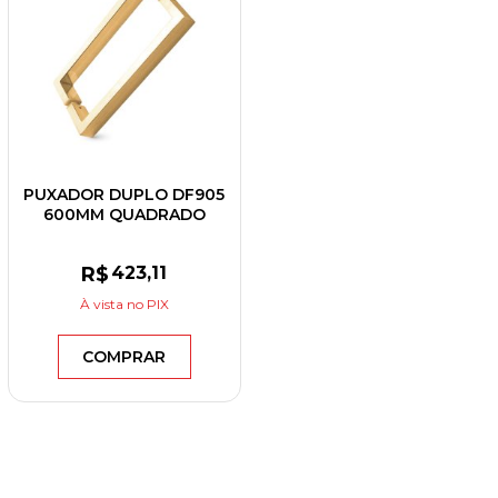
PUXADOR DUPLO DF905
600MM QUADRADO
DOURADO MATTE
R$
423
,11
À vista
no PIX
COMPRAR