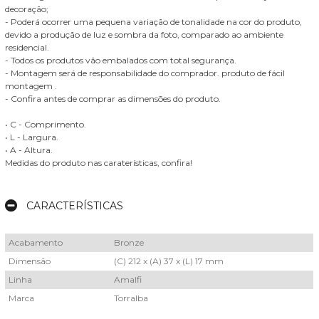
decoração;
- Poderá ocorrer uma pequena variação de tonalidade na cor do produto,
devido a produção de luz e sombra da foto, comparado ao ambiente
residencial.
- Todos os produtos vão embalados com total segurança.
- Montagem será de responsabilidade do comprador. produto de fácil
montagem .
- Confira antes de comprar as dimensões do produto.
• C - Comprimento.
• L - Largura.
• A - Altura.
Medidas do produto nas caraterísticas, confira!​
CARACTERÍSTICAS
Acabamento
Bronze
Dimensão
(C) 212 x (A) 37 x (L) 17 mm
Linha
Amalfi
Marca
Torralba