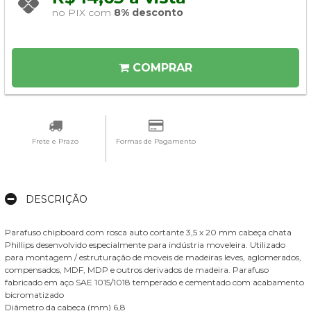
no PIX com 
8% desconto
COMPRAR
Frete e Prazo
Formas de Pagamento
DESCRIÇÃO
Parafuso chipboard com rosca auto cortante 3,5 x 20 mm cabeça chata
Phillips desenvolvido especialmente para indústria moveleira. Utilizado
para montagem / estruturação de moveis de madeiras leves, aglomerados,
compensados, MDF, MDP e outros derivados de madeira. Parafuso
fabricado em aço SAE 1015/1018 temperado e cementado com acabamento
bicromatizado
Diâmetro da cabeça (mm) 6,8