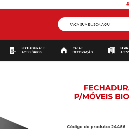
FECHADURAS E
CASA E
FERR
ACESSÓRIOS
DECORAÇÃO
ACES
FECHADURA
P/MÓVEIS BI
Código do produto: 24456