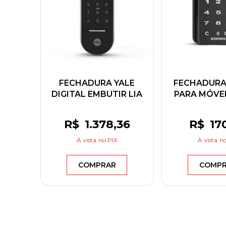
FECHADURA YALE
FECHADURA 
DIGITAL EMBUTIR LIA
PARA MÓVEI
PRETA
COM PUXAD
SOPR
R$
1.378
,36
R$
17
À vista
no PIX
À vista
no
COMPRAR
COMP