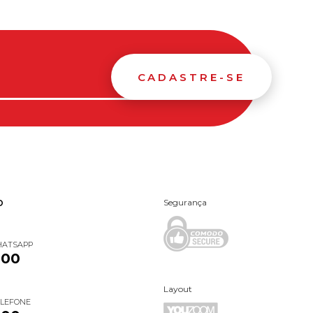
CADASTRE-SE
Segurança
O
HATSAPP
000
Layout
ELEFONE