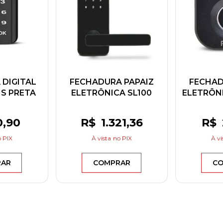
DIGITAL
FECHADURA PAPAIZ
FECHAD
S PRETA
ELETRÔNICA SL100
ELETRÔN
OR 1701
C/MAÇANETA PRETO
BIOMÉT
ANO
FOSCO
PP
0
,90
R$
1.321
,36
R$
 PIX
À vista
no PIX
À vi
RAR
COMPRAR
CO