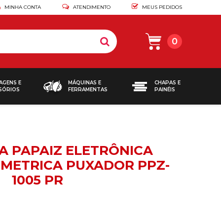
MINHA CONTA
ATENDIMENTO
MEUS PEDIDOS
0
AGENS E
MÁQUINAS E
CHAPAS E
SÓRIOS
FERRAMENTAS
PAINÉIS
 PAPAIZ ELETRÔNICA
OMETRICA PUXADOR PPZ-
1005 PR