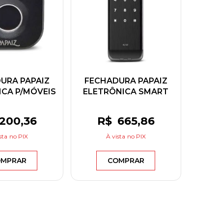
URA PAPAIZ
FECHADURA PAPAIZ
ICA P/MÓVEIS
ELETRÔNICA SMART
RICA PRETA
LOCK SL120
Z-1001
200
,36
R$
665
,86
sta
no PIX
À vista
no PIX
MPRAR
COMPRAR