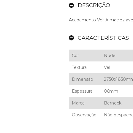
DESCRIÇÃO
Acabamento Vel: A maciez ave
CARACTERÍSTICAS
Cor
Nude
Textura
Vel
Dimensão
2750x1850m
Espessura
06mm
Marca
Berneck
Observação
Não despacha