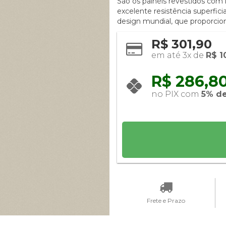
São os painéis revestidos com
excelente resistência superfic
design mundial, que proporcion
R$ 301,90
em até 3x de 
R$ 1
R$ 286,80
no PIX com 
5% d
Frete e Prazo