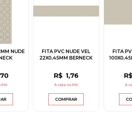
2MM NUDE
FITA PVC NUDE VEL
FITA P
NECK
22X0,45MM BERNECK
100X0,4
,70
R$
1
,76
R
 PIX
À vista
no PIX
À vi
RAR
COMPRAR
CO