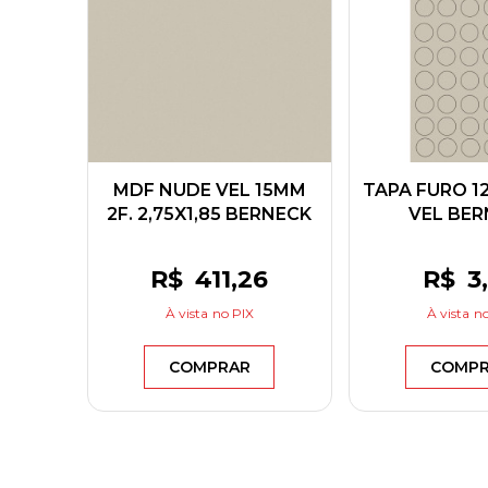
MDF NUDE VEL 15MM
TAPA FURO 1
2F. 2,75X1,85 BERNECK
VEL BER
R$
411
,26
R$
3
À vista
no PIX
À vista
no
COMPRAR
COMP