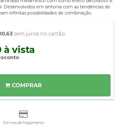
 laminado melamínico com ótimo efeito decorativo e
ial. Desenvolvidos em sintonia com as tendências do
am infinitas possibilidades de combinação.
00,63
 sem juros no cartão
 à vista 
esconto
COMPRAR
Formas de Pagamento