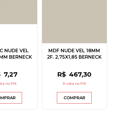
VC NUDE VEL
MDF NUDE VEL 18MM
5MM BERNECK
2F. 2,75X1,85 BERNECK
$
7
,27
R$
467
,30
sta
no PIX
À vista
no PIX
MPRAR
COMPRAR