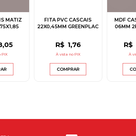
S MATIZ
FITA PVC CASCAIS
MDF CA
,75X1,85
22X0,45MM GREENPLAC
06MM 2F
PLAC
GRE
8
,05
R$
1
,76
R$
 PIX
À vista
no PIX
À vi
RAR
COMPRAR
CO