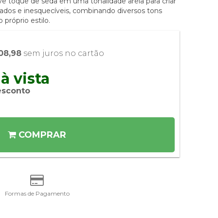
ve toque de seda em uma tonalidade areia para criar
iados e inesquecíveis, combinando diversos tons
 próprio estilo.
08,98
 sem juros no cartão
à vista 
esconto
COMPRAR
Formas de Pagamento