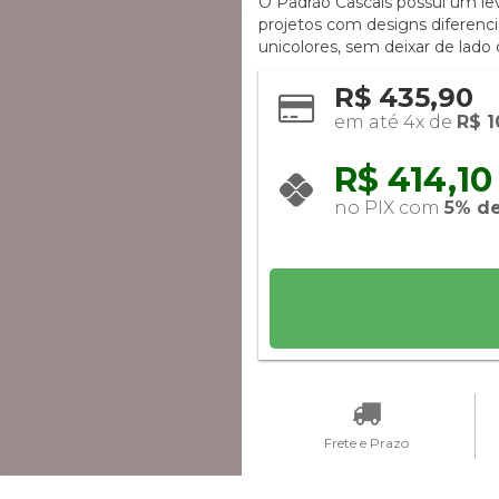
O Padrão Cascais possui um le
projetos com designs diferenc
unicolores, sem deixar de lado o
R$ 435,90
em até 4x de 
R$ 1
R$ 414,10 
no PIX com 
5% d
Frete e Prazo