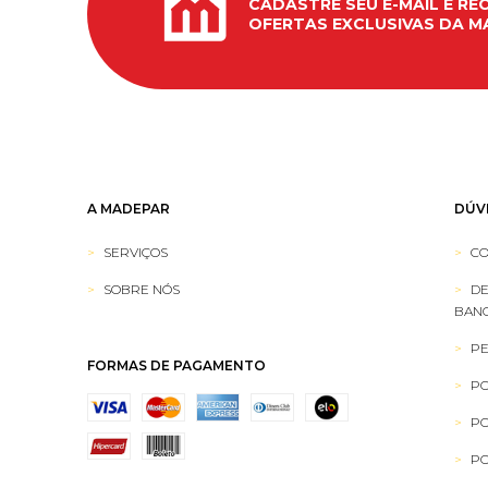
CADASTRE SEU E-MAIL E RE
OFERTAS EXCLUSIVAS DA M
A MADEPAR
DÚV
SERVIÇOS
CO
SOBRE NÓS
DE
BANC
PE
FORMAS DE PAGAMENTO
PO
PO
PO