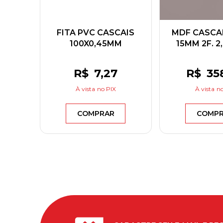
FITA PVC CASCAIS
MDF CASCAI
100X0,45MM
15MM 2F. 2
GREENPLAC
GREEN
R$
7
,27
R$
35
À vista
no PIX
À vista
no
COMPRAR
COMP