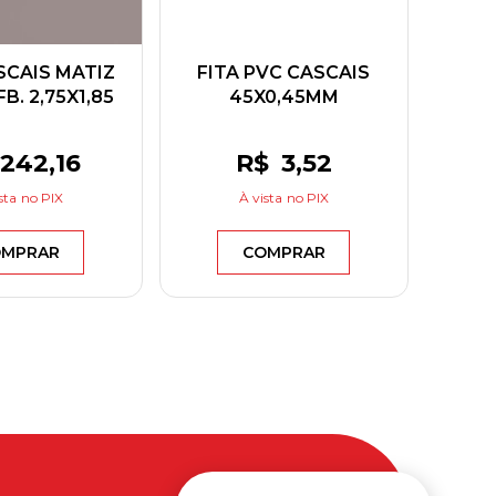
SCAIS MATIZ
FITA PVC CASCAIS
B. 2,75X1,85
45X0,45MM
ENPLAC
GREENPLAC
242
,16
R$
3
,52
sta
no PIX
À vista
no PIX
MPRAR
COMPRAR