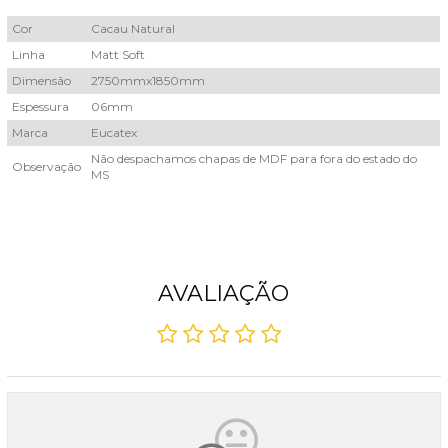
Cor
Cacau Natural
Linha
Matt Soft
Dimensão
2750mmx1850mm
Espessura
06mm
Marca
Eucatex
Não despachamos chapas de MDF para fora do estado do
Observação
MS
AVALIAÇÃO