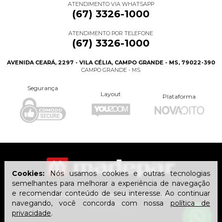
ATENDIMENTO VIA WHATSAPP
(67) 3326-1000
ATENDIMENTO POR TELEFONE
(67) 3326-1000
AVENIDA CEARÁ, 2297 - VILA CÉLIA, CAMPO GRANDE - MS, 79022-390
CAMPO GRANDE - MS
Segurança
Layout
Plataforma
Cookies:
Nós usamos cookies e outras tecnologias
semelhantes para melhorar a experiência de navegação
e recomendar conteúdo de seu interesse. Ao continuar
MADEPAR ACESSÓRIOS PARA MÓVEIS LTDA
| CNPJ:
navegando, você concorda com nossa
política de
15.416.241/0001-93
privacidade
.