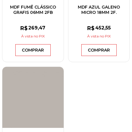
MDF FUMÊ CLÁSSICO
MDF AZUL GALENO
GRAFIS 06MM 2FB
MICRO 18MM 2F.
2,75X1,85 EUCATEX
2,75X1,85 BERNECK
R$
269
,47
R$
452
,55
À vista
no PIX
À vista
no PIX
COMPRAR
COMPRAR