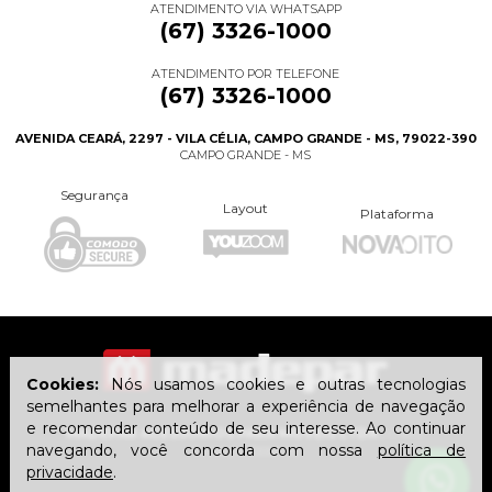
ATENDIMENTO VIA WHATSAPP
(67) 3326-1000
ATENDIMENTO POR TELEFONE
(67) 3326-1000
AVENIDA CEARÁ, 2297 - VILA CÉLIA, CAMPO GRANDE - MS, 79022-390
CAMPO GRANDE - MS
Segurança
Layout
Plataforma
Cookies:
Nós usamos cookies e outras tecnologias
semelhantes para melhorar a experiência de navegação
e recomendar conteúdo de seu interesse. Ao continuar
MADEPAR ACESSÓRIOS PARA MÓVEIS LTDA
| CNPJ:
navegando, você concorda com nossa
política de
15.416.241/0001-93
privacidade
.