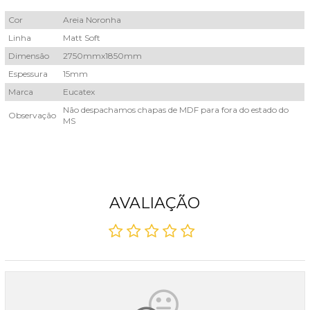
Cor
Areia Noronha
Linha
Matt Soft
Dimensão
2750mmx1850mm
Espessura
15mm
Marca
Eucatex
Não despachamos chapas de MDF para fora do estado do
Observação
MS
AVALIAÇÃO