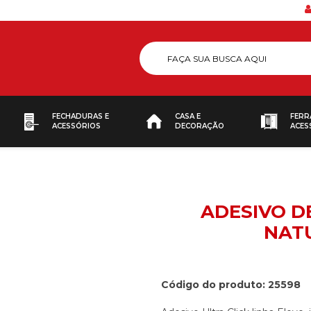
FECHADURAS E
CASA E
FERR
ACESSÓRIOS
DECORAÇÃO
ACES
ADESIVO D
NAT
Código do produto: 25598