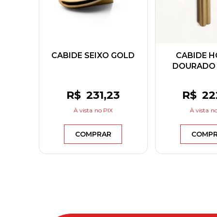
CABIDE SEIXO GOLD
CABIDE H
DOURADO
R$
231
,23
R$
22
À vista
no PIX
À vista
no
COMPRAR
COMP