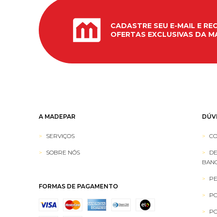
CADASTRE SEU E-MAIL E RE
OFERTAS EXCLUSIVAS DA M
A MADEPAR
DÚV
SERVIÇOS
CO
SOBRE NÓS
DE
BANC
PE
FORMAS DE PAGAMENTO
PO
PO