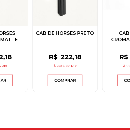
ORSES
CABIDE HORSES PRETO
CAB
 MATTE
CROMA
3
2
,18
R$
222
,18
R$
 PIX
À vista
no PIX
À vi
RAR
COMPRAR
CO