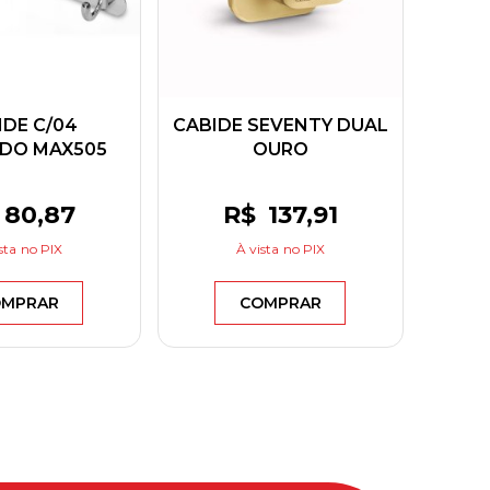
IDE C/04
CABIDE SEVENTY DUAL
DO MAX505
OURO
50MM
80
,87
R$
137
,91
sta
no PIX
À vista
no PIX
MPRAR
COMPRAR