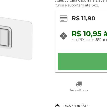
Adesivo Ultra Click linha Eleve
furos e suportam até 8kg.
R$ 11,90
R$ 10,95 à
no PIX com 
8% d
Frete e Prazo
DESCRIÇÃO