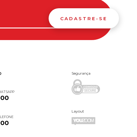
CADASTRE-SE
Segurança
O
HATSAPP
000
Layout
ELEFONE
000