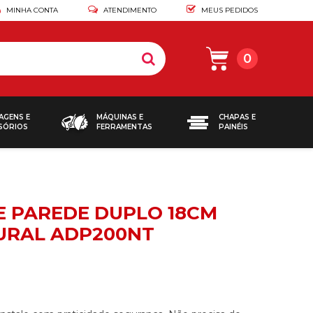
MINHA CONTA
ATENDIMENTO
MEUS PEDIDOS
0
AGENS E
MÁQUINAS E
CHAPAS E
SÓRIOS
FERRAMENTAS
PAINÉIS
E PAREDE DUPLO 18CM
URAL ADP200NT